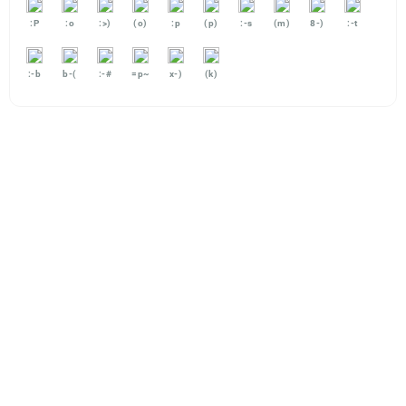
:P
:o
:>)
(o)
:p
(p)
:-s
(m)
8-)
:-t
:-b
b-(
:-#
=p~
x-)
(k)