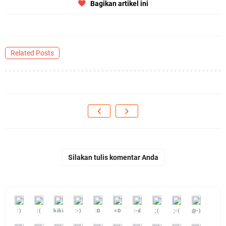
Bagikan artikel ini
Related Posts
Silakan tulis komentar Anda
:)
:(
hihi
:-)
:D
=D
:-d
;(
;-(
@-)